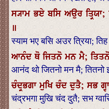
ਸ੍ਯਾਮ ਭਏ ਬਸਿ ਅਉਰ ਤ੍ਰਿਯਾ; 
॥
स्याम भए बसि अउर त्रिया; तिह 
ਆਨੰਦ ਥੋ ਜਿਤਨੋ ਮਨ ਮੈ; ਤਿਤਨ
आनंद थो जितनो मन मै; तितनो 
ਚੰਦ੍ਰਭਗਾ ਮੁਖਿ ਚੰਦ ਦੁਤੈ; ਸਭ 
चंद्रभगा मुखि चंद दुतै; सभ ग्