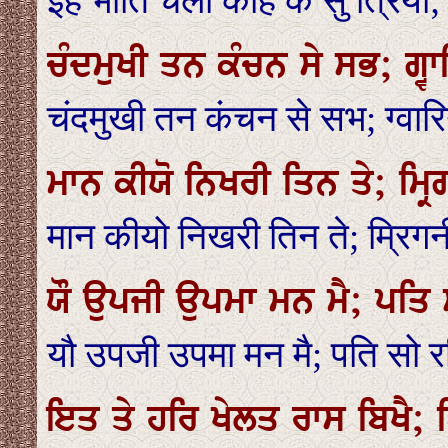
इह भांति चली कहि कै सु त्रिया
ਚੰਦਮੁਖੀ ਤਨ ਕੰਚਨ ਸੇ ਸਭ; ਗ੍ਵਾ
चंदमुखी तन कंचन से सभ; ग्वार
ਮਾਨ ਕੀਯੋ ਨਿਖਰੀ ਤਿਨ ਤੇ; ਮ੍ਰਿ
मान कीयो निखरी तिन ते; म्रिगन
ਯੌ ਉਪਜੀ ਉਪਮਾ ਮਨ ਮੈ; ਪਤਿ 
यौ उपजी उपमा मन मै; पति सो 
ਇਤ ਤੇ ਹਰਿ ਖੇਲਤ ਰਾਸ ਬਿਖੈ; ਬ੍