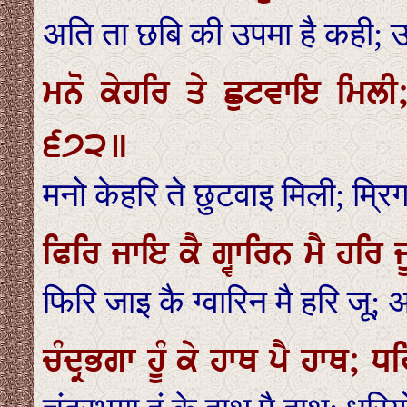
अति ता छबि की उपमा है कही; 
ਮਨੋ ਕੇਹਰਿ ਤੇ ਛੁਟਵਾਇ ਮਿਲੀ;
੬੭੨॥
मनो केहरि ते छुटवाइ मिली; म्र
ਫਿਰਿ ਜਾਇ ਕੈ ਗ੍ਵਾਰਿਨ ਮੈ ਹਰਿ
फिरि जाइ कै ग्वारिन मै हरि जू
ਚੰਦ੍ਰਭਗਾ ਹੂੰ ਕੇ ਹਾਥ ਪੈ ਹਾਥ; 