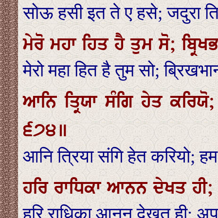
सोऊ हसी इत ते ए हसे; जदुरा त
ਮੇਰੋ ਮਹਾ ਹਿਤ ਹੈ ਤੁਮ ਸੋ; ਬ੍ਰਿ
मेरो महा हित है तुम सो; ब्रिखभा
ਆਨਿ ਤ੍ਰਿਯਾ ਸੰਗਿ ਹੇਤ ਕਰਿਯ
੬੭੪॥
आनि त्रिया संगि हेत करियो; 
ਹਰਿ ਰਾਧਿਕਾ ਆਨਨ ਦੇਖਤ ਹੀ; 
हरि राधिका आनन देखत ही; अपन