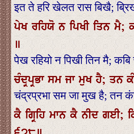
इत ते हरि खेलत रास बिखै; ब्रि
ਪੇਖ ਰਹਿਯੋ ਨ ਪਿਖੀ ਤਿਨ ਮੈ; 
॥
पेख रहियो न पिखी तिन मै; कबि
ਚੰਦ੍ਰਪ੍ਰਭਾ ਸਮ ਜਾ ਮੁਖ ਹੈ; ਤਨ
चंद्रप्रभा सम जा मुख है; तन क
ਕੈ ਗ੍ਰਿਹਿ ਮਾਨ ਕੈ ਨੀਦ ਗਈ;
੬੭੮॥