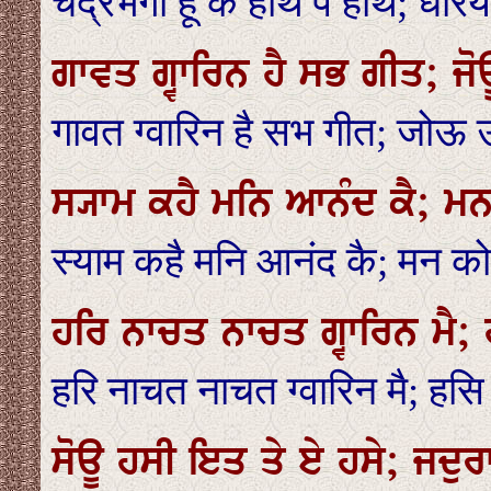
चंद्रभगा हूं के हाथ पै हाथ; धर
ਗਾਵਤ ਗ੍ਵਾਰਿਨ ਹੈ ਸਭ ਗੀਤ; ਜ
गावत ग्वारिन है सभ गीत; जोऊ
ਸ੍ਯਾਮ ਕਹੈ ਮਨਿ ਆਨੰਦ ਕੈ; ਮਨ
स्याम कहै मनि आनंद कै; मन 
ਹਰਿ ਨਾਚਤ ਨਾਚਤ ਗ੍ਵਾਰਿਨ ਮੈ; ਹ
हरि नाचत नाचत ग्वारिन मै; हसि 
ਸੋਊ ਹਸੀ ਇਤ ਤੇ ਏ ਹਸੇ; ਜਦੁਰ