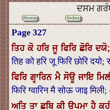
ਦਸਮ ਗਰੰਥ
Page 327
ਤਿਹ ਕੋ ਹਰਿ ਜੂ ਫਿਰਿ ਛੋਰਿ ਦਯੋ
तिह को हरि जू फिरि छोरि दयो; 
ਫਿਰਿ ਗ੍ਵਾਰਿਨ ਮੈ ਸੋਊ ਜਾਇ ਮਿ
फिरि ग्वारिन मै सोऊ जाइ मिली;
ਅਤਿ ਤਾ ਛਬਿ ਕੀ ਉਪਮਾ ਹੈ ਕਹੀ