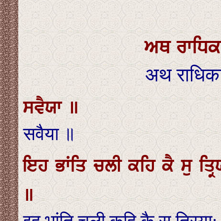
ਅਥ ਰਾਧਿਕਾ
अथ राधिका
ਸਵੈਯਾ ॥
सवैया ॥
ਇਹ ਭਾਂਤਿ ਚਲੀ ਕਹਿ ਕੈ ਸੁ ਤ੍ਰਿ
॥