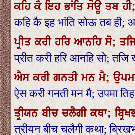
ਕਹਿ ਕੈ ਇਹ ਭਾਂਤਿ ਸੋਊ ਤਬ ਹ
कहि कै इह भांति सोऊ तब ही; अ
ਪ੍ਰੀਤ ਕਰੀ ਹਰਿ ਆਨਹਿ ਸੋ; ਤਜ
प्रीत करी हरि आनहि सो; तजि 
ਐਸ ਕਰੀ ਗਨਤੀ ਮਨ ਮੈ; ਉਪਮਾ
ऐस करी गनती मन मै; उपमा तिह
ਤ੍ਰੀਯਨ ਬੀਚ ਚਲੈਗੀ ਕਥਾ; ਬ੍ਰਿ
त्रीयन बीच चलैगी कथा; ब्रिख