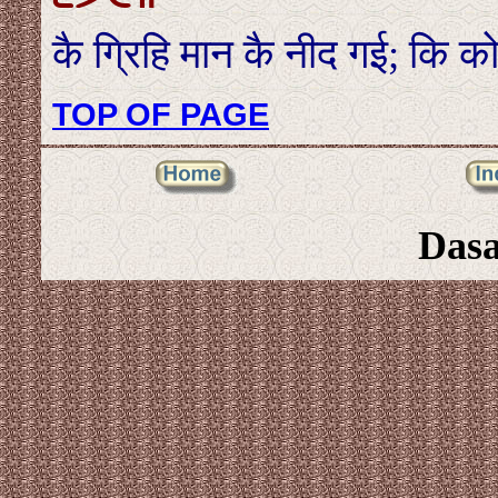
कै ग्रिहि मान कै नीद गई; कि
TOP OF PAGE
Das