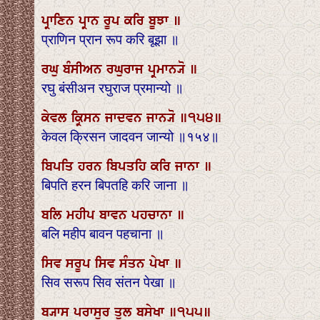
ਪ੍ਰਾਣਿਨ ਪ੍ਰਾਨ ਰੂਪ ਕਰਿ ਬੂਝਾ ॥
प्राणिन प्रान रूप करि बूझा ॥
ਰਘੁ ਬੰਸੀਅਨ ਰਘੁਰਾਜ ਪ੍ਰਮਾਨ੍ਯੋ ॥
रघु बंसीअन रघुराज प्रमान्यो ॥
ਕੇਵਲ ਕ੍ਰਿਸਨ ਜਾਦਵਨ ਜਾਨ੍ਯੋ ॥੧੫੪॥
केवल क्रिसन जादवन जान्यो ॥१५४॥
ਬਿਪਤਿ ਹਰਨ ਬਿਪਤਹਿ ਕਰਿ ਜਾਨਾ ॥
बिपति हरन बिपतहि करि जाना ॥
ਬਲਿ ਮਹੀਪ ਬਾਵਨ ਪਹਚਾਨਾ ॥
बलि महीप बावन पहचाना ॥
ਸਿਵ ਸਰੂਪ ਸਿਵ ਸੰਤਨ ਪੇਖਾ ॥
सिव सरूप सिव संतन पेखा ॥
ਬ੍ਯਾਸ ਪਰਾਸੁਰ ਤੁਲ ਬਸੇਖਾ ॥੧੫੫॥