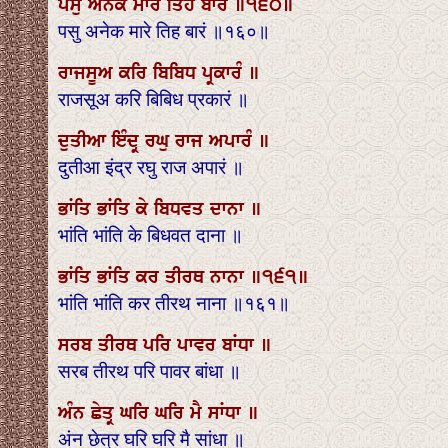
ਪਸੁ ਅਨੇਕ ਮਾਰੇ ਤਿਹ ਬਾਰੰ ॥੧੬੦॥
पसु अनेक मारे तिह बारं ॥१६०॥
ਰਾਜਸੂਅ ਕਰਿ ਬਿਬਿਧ ਪ੍ਰਕਾਰੰ ॥
राजसूअ करि बिबिध प्रकारं ॥
ਦੁਤੀਆ ਇੰਦ੍ਰ ਰਘੁ ਰਾਜ ਅਪਾਰੰ ॥
दुतीआ इंद्र रघु राज अपारं ॥
ਭਾਂਤਿ ਭਾਂਤਿ ਕੇ ਬਿਧਵਤ ਦਾਨਾ ॥
भांति भांति के बिधवत दाना ॥
ਭਾਂਤਿ ਭਾਂਤਿ ਕਰ ਤੀਰਥ ਨਾਨਾ ॥੧੬੧॥
भांति भांति कर तीरथ नाना ॥१६१॥
ਸਰਬ ਤੀਰਥ ਪਰਿ ਪਾਵਰ ਬਾਂਧਾ ॥
सरब तीरथ परि पावर बांधा ॥
ਅੰਨ ਛੇਤ੍ਰ ਘਰਿ ਘਰਿ ਮੈ ਸਾਂਧਾ ॥
अंन छेत्र घरि घरि मै सांधा ॥