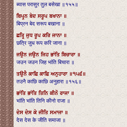
ब्यास परासुर तुल बसेखा ॥१५५॥
ਬਿਪ੍ਰਨ ਬੇਦ ਸਰੂਪ ਬਖਾਨਾ ॥
बिप्रन बेद सरूप बखाना ॥
ਛਤ੍ਰਿ ਜੁਧ ਰੂਪ ਕਰਿ ਜਾਨਾ ॥
छत्रि जुध रूप करि जाना ॥
ਜਉਨ ਜਉਨ ਜਿਹ ਭਾਂਤਿ ਬਿਚਾਰਾ ॥
जउन जउन जिह भांति बिचारा ॥
ਤਉਨੈ ਕਾਛਿ ਕਾਛਿ ਅਨੁਹਾਰਾ ॥੧੫੬॥
तउनै काछि काछि अनुहारा ॥१५६॥
ਭਾਂਤਿ ਭਾਂਤਿ ਤਿਨਿ ਕੀਨੋ ਰਾਜਾ ॥
भांति भांति तिनि कीनो राजा ॥
ਦੇਸ ਦੇਸ ਕੇ ਜੀਤਿ ਸਮਾਜਾ ॥
देस देस के जीति समाजा ॥