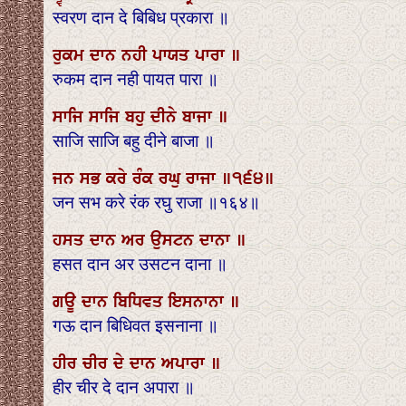
स्वरण दान दे बिबिध प्रकारा ॥
ਰੁਕਮ ਦਾਨ ਨਹੀ ਪਾਯਤ ਪਾਰਾ ॥
रुकम दान नही पायत पारा ॥
ਸਾਜਿ ਸਾਜਿ ਬਹੁ ਦੀਨੇ ਬਾਜਾ ॥
साजि साजि बहु दीने बाजा ॥
ਜਨ ਸਭ ਕਰੇ ਰੰਕ ਰਘੁ ਰਾਜਾ ॥੧੬੪॥
जन सभ करे रंक रघु राजा ॥१६४॥
ਹਸਤ ਦਾਨ ਅਰ ਉਸਟਨ ਦਾਨਾ ॥
हसत दान अर उसटन दाना ॥
ਗਊ ਦਾਨ ਬਿਧਿਵਤ ਇਸਨਾਨਾ ॥
गऊ दान बिधिवत इसनाना ॥
ਹੀਰ ਚੀਰ ਦੇ ਦਾਨ ਅਪਾਰਾ ॥
हीर चीर दे दान अपारा ॥