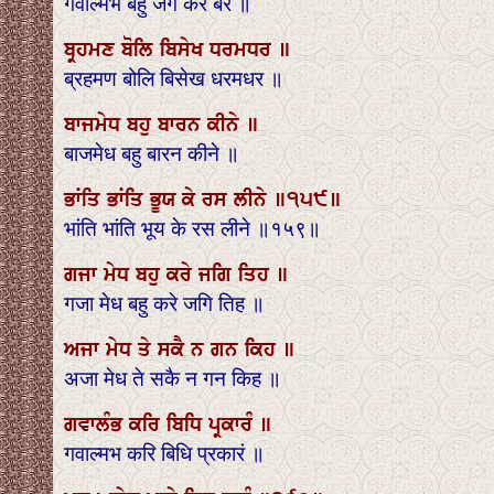
गवाल्मभ बहु जग करे बर ॥
ਬ੍ਰਹਮਣ ਬੋਲਿ ਬਿਸੇਖ ਧਰਮਧਰ ॥
ब्रहमण बोलि बिसेख धरमधर ॥
ਬਾਜਮੇਧ ਬਹੁ ਬਾਰਨ ਕੀਨੇ ॥
बाजमेध बहु बारन कीने ॥
ਭਾਂਤਿ ਭਾਂਤਿ ਭੂਯ ਕੇ ਰਸ ਲੀਨੇ ॥੧੫੯॥
भांति भांति भूय के रस लीने ॥१५९॥
ਗਜਾ ਮੇਧ ਬਹੁ ਕਰੇ ਜਗਿ ਤਿਹ ॥
गजा मेध बहु करे जगि तिह ॥
ਅਜਾ ਮੇਧ ਤੇ ਸਕੈ ਨ ਗਨ ਕਿਹ ॥
अजा मेध ते सकै न गन किह ॥
ਗਵਾਲੰਭ ਕਰਿ ਬਿਧਿ ਪ੍ਰਕਾਰੰ ॥
गवाल्मभ करि बिधि प्रकारं ॥