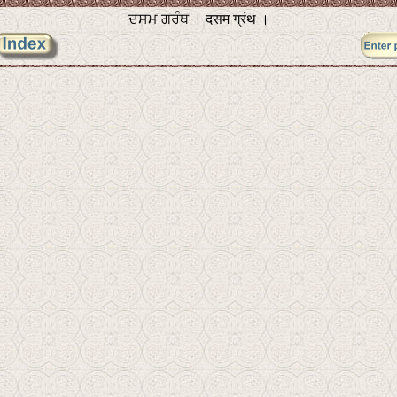
ਦਸਮ ਗਰੰਥ । दसम ग्रंथ ।