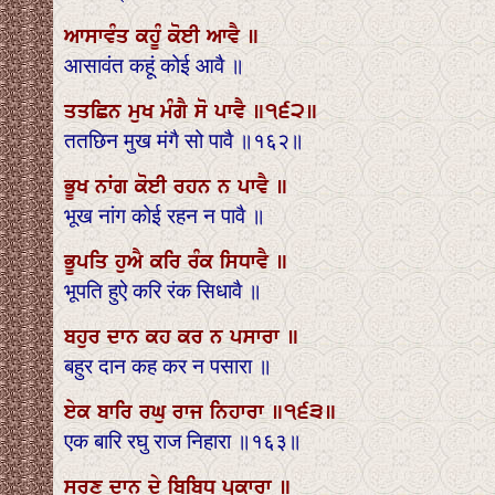
ਆਸਾਵੰਤ ਕਹੂੰ ਕੋਈ ਆਵੈ ॥
आसावंत कहूं कोई आवै ॥
ਤਤਛਿਨ ਮੁਖ ਮੰਗੈ ਸੋ ਪਾਵੈ ॥੧੬੨॥
ततछिन मुख मंगै सो पावै ॥१६२॥
ਭੂਖ ਨਾਂਗ ਕੋਈ ਰਹਨ ਨ ਪਾਵੈ ॥
भूख नांग कोई रहन न पावै ॥
ਭੂਪਤਿ ਹੁਐ ਕਰਿ ਰੰਕ ਸਿਧਾਵੈ ॥
भूपति हुऐ करि रंक सिधावै ॥
ਬਹੁਰ ਦਾਨ ਕਹ ਕਰ ਨ ਪਸਾਰਾ ॥
बहुर दान कह कर न पसारा ॥
ਏਕ ਬਾਰਿ ਰਘੁ ਰਾਜ ਨਿਹਾਰਾ ॥੧੬੩॥
एक बारि रघु राज निहारा ॥१६३॥
ਸ੍ਵਰਣ ਦਾਨ ਦੇ ਬਿਬਿਧ ਪ੍ਰਕਾਰਾ ॥