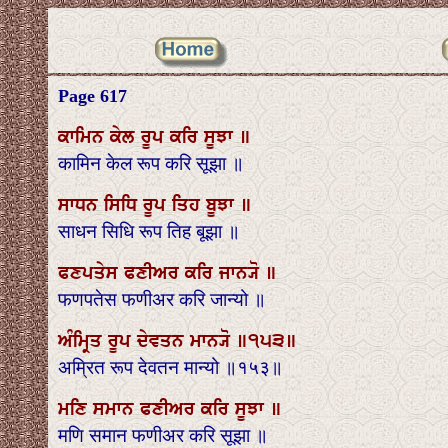
Page 617
ਕਾਮਿਨ ਕੇਲ ਰੂਪ ਕਰਿ ਸੂਝਾ ॥
कामिन केल रूप करि सूझा ॥
ਸਾਧਨ ਸਿਧਿ ਰੂਪ ਤਿਹ ਬੂਝਾ ॥
साधन सिधि रूप तिह बूझा ॥
ਫਣਪਤੇਸ ਫਣੀਅਰ ਕਰਿ ਜਾਨ੍ਯੋ ॥
फणपतेस फणीअर करि जान्यो ॥
ਅੰਮ੍ਰਿਤ ਰੂਪ ਦੇਵਤਨ ਮਾਨ੍ਯੋ ॥੧੫੩॥
अम्रित रूप देवतन मान्यो ॥१५३॥
ਮਣਿ ਸਮਾਨ ਫਣੀਅਰ ਕਰਿ ਸੂਝਾ ॥
मणि समान फणीअर करि सूझा ॥