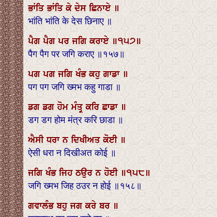
ਭਾਂਤਿ ਭਾਂਤਿ ਕੇ ਦੇਸ ਛਿਨਾਏ ॥
भांति भांति के देस छिनाए ॥
ਪੈਗ ਪੈਗ ਪਰ ਜਗਿ ਕਰਾਏ ॥੧੫੭॥
पैग पैग पर जगि कराए ॥१५७॥
ਪਗ ਪਗ ਜਗਿ ਖੰਭ ਕਹੁ ਗਾਡਾ ॥
पग पग जगि ख्मभ कहु गाडा ॥
ਡਗ ਡਗ ਹੋਮ ਮੰਤ੍ਰ ਕਰਿ ਛਾਡਾ ॥
डग डग होम मंत्र करि छाडा ॥
ਐਸੀ ਧਰਾ ਨ ਦਿਖੀਅਤ ਕੋਈ ॥
ऐसी धरा न दिखीअत कोई ॥
ਜਗਿ ਖੰਭ ਜਿਹ ਠਉਰ ਨ ਹੋਈ ॥੧੫੮॥
जगि ख्मभ जिह ठउर न होई ॥१५८॥
ਗਵਾਲੰਭ ਬਹੁ ਜਗ ਕਰੇ ਬਰ ॥